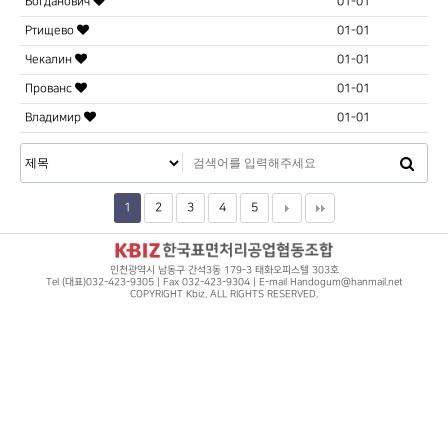
Богданович
01-01
Ртищево
01-01
Чекалин
01-01
Прованс
01-01
Владимир
01-01
1
2
3
4
5
인천광역시 남동구 간석3동 179-3 태화오피스텔 303호
Tel (대표)032-423-9305 | Fax 032-423-9304 | E-mail Handogum@hanmail.net
COPYRIGHT Kbiz. ALL RIGHTS RESERVED.