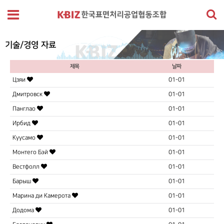
기술/경영 자료
제목
날짜
Цзяи
01-01
Дмитровск
01-01
Панглао
01-01
Ирбид
01-01
Куусамо
01-01
Монтего Бэй
01-01
Вестфолл
01-01
Барыш
01-01
Марина ди Камерота
01-01
Додома
01-01