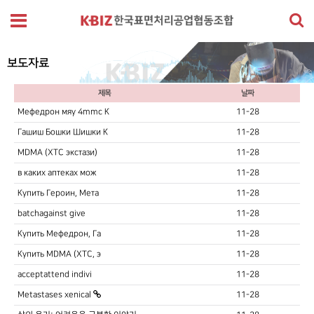
보도자료
제목
날짜
Мефедрон мяу 4mmc К
11-28
Гашиш Бошки Шишки К
11-28
MDMA (XTC экстази)
11-28
в каких аптеках мож
11-28
Купить Героин, Мета
11-28
batchagainst give
11-28
Купить Мефедрон, Га
11-28
Купить MDMA (XTC, э
11-28
acceptattend indivi
11-28
Metastases xenical
11-28