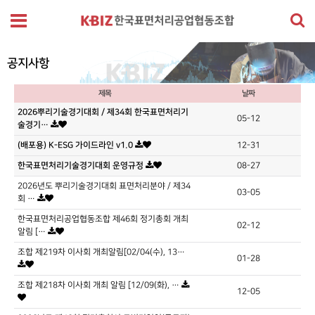
공지사항
제목
날짜
2026뿌리기술경기대회 / 제34회 한국표면처리기
05-12
술경기…
(배포용) K-ESG 가이드라인 v1.0
12-31
한국표면처리기술경기대회 운영규정
08-27
2026년도 뿌리기술경기대회 표면처리분야 / 제34
03-05
회 …
한국표면처리공업협동조합 제46회 정기총회 개최
02-12
알림 […
조합 제219차 이사회 개최알림[02/04(수), 13…
01-28
조합 제218차 이사회 개최 알림 [12/09(화), …
12-05