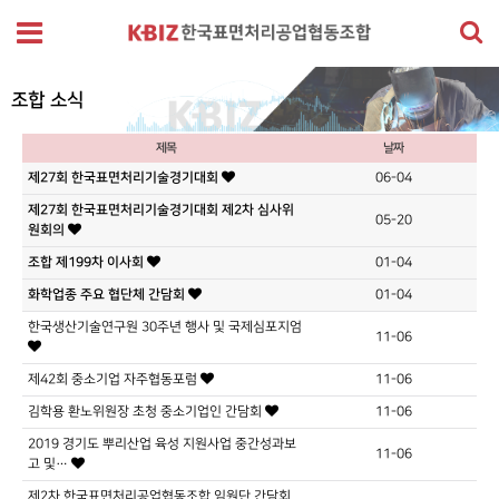
조합 소식
제목
날짜
제27회 한국표면처리기술경기대회
06-04
제27회 한국표면처리기술경기대회 제2차 심사위
05-20
원회의
조합 제199차 이사회
01-04
화학업종 주요 협단체 간담회
01-04
한국생산기술연구원 30주년 행사 및 국제심포지엄
11-06
제42회 중소기업 자주협동포럼
11-06
김학용 환노위원장 초청 중소기업인 간담회
11-06
2019 경기도 뿌리산업 육성 지원사업 중간성과보
11-06
고 및…
제2차 한국표면처리공업협동조합 임원단 간담회