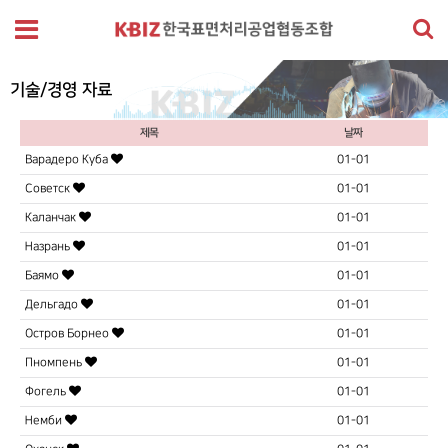
기술/경영 자료
제목
날짜
Варадеро Куба
01-01
Советск
01-01
Каланчак
01-01
Назрань
01-01
Баямо
01-01
Дельгадо
01-01
Остров Борнео
01-01
Пномпень
01-01
Фогель
01-01
Немби
01-01