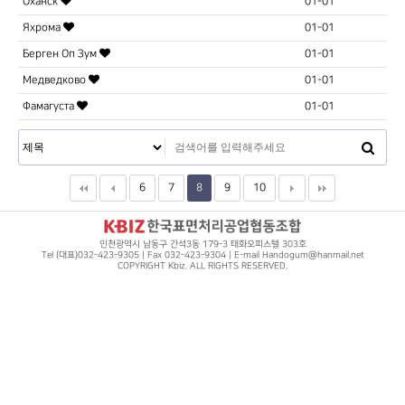
Оханск
01-01
Яхрома
01-01
Берген Оп Зум
01-01
Медведково
01-01
Фамагуста
01-01
6
7
8
9
10
인천광역시 남동구 간석3동 179-3 태화오피스텔 303호
Tel (대표)032-423-9305 | Fax 032-423-9304 | E-mail Handogum@hanmail.net
COPYRIGHT Kbiz. ALL RIGHTS RESERVED.