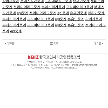
라리가중계
분데스리가중계
프리미어리그중계
손흥민중계
분데스리
가중계
프리미어리그중계
분데스리가중계
프리미어리그중계
분데스
리가중계
epl중계
프리미어리그중계
epl중계
손흥민중계
라리가중계
분데스리가중계
프리미어리그중계
epl중계
손흥민중계
라리가중계
분데스리가중계
프리미어리그중계
epl중계
손흥민중계
프리미어리그
중계
epl중계
이전글
목록
다음글
인천광역시 남동구 간석3동 179-3 태화오피스텔 303호
Tel (대표)032-423-9305 | Fax 032-423-9304 | E-mail Handogum@hanmail.net
COPYRIGHT Kbiz. ALL RIGHTS RESERVED.