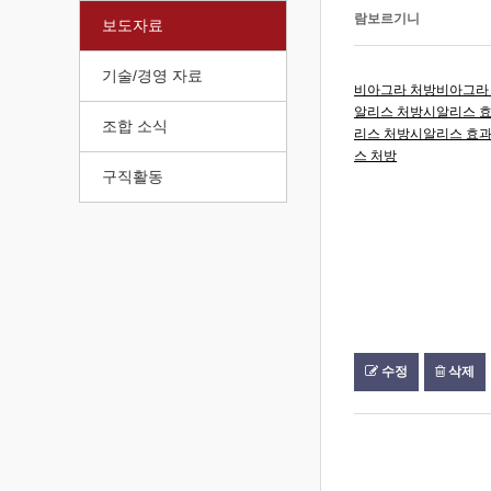
람보르기니
보도자료
기술/경영 자료
비아그라 처방
비아그라
알리스 처방
시알리스 
조합 소식
리스 처방
시알리스 효
스 처방
구직활동
수정
삭제