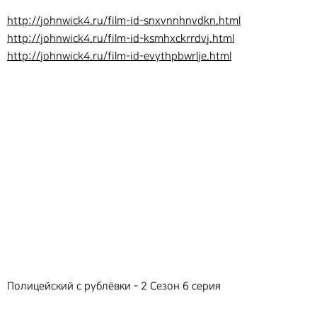
http://johnwick4.ru/film-id-snxvnnhnvdkn.html
http://johnwick4.ru/film-id-ksmhxckrrdvj.html
http://johnwick4.ru/film-id-evythpbwrlje.html
Полицейский с рублёвки - 2 Сезон 6 серия