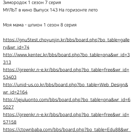
Зимородок 1 сезон 7 серия
МУЛЬТ в кино Выпуск 143 На горизонте лето
Моя мама - шпион 1 сезон 8 серия
https://gnu5test.choyunjin.kr/bbs/board.php?bo_table=galle
ry&wr_id=74
http://www.kentec.kr/bbs/board.php?bo_table=qna&wr_id=3
313
https://greenkr.n-e.kr/bbs/board.php?bo_table=free&wr_id=
53403
http://unid-us.co.kr/bbs/board.php?bo_table=Web_Design&
wr_id=2164
http://jejuluonto.com/bbs/board.php?bo_table=qna&wr_id=6
5027
https://greenkr.n-e.kr/bbs/board.php?bo_table=free&wr_id=
57158
https://ctownbaba.com/bbs/board.php?bo_table=Edu88&wr_