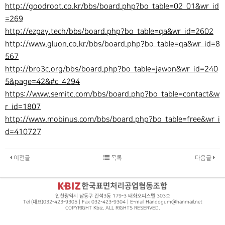
http://goodroot.co.kr/bbs/board.php?bo_table=02_01&wr_id
=269
http://ezpay.tech/bbs/board.php?bo_table=qa&wr_id=2602
http://www.gluon.co.kr/bbs/board.php?bo_table=qa&wr_id=8
567
http://bro3c.org/bbs/board.php?bo_table=jawon&wr_id=240
5&page=42&#c_4294
https://www.semitc.com/bbs/board.php?bo_table=contact&w
r_id=1807
http://www.mobinus.com/bbs/board.php?bo_table=free&wr_i
d=410727
이전글
목록
다음글
인천광역시 남동구 간석3동 179-3 태화오피스텔 303호
Tel (대표)032-423-9305 | Fax 032-423-9304 | E-mail Handogum@hanmail.net
COPYRIGHT Kbiz. ALL RIGHTS RESERVED.