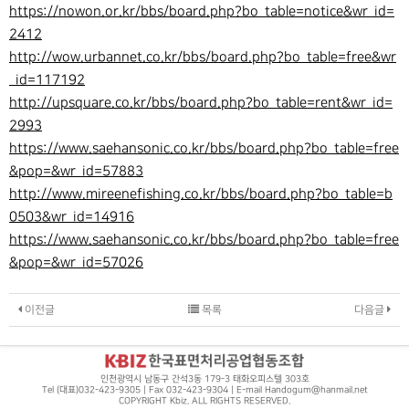
https://nowon.or.kr/bbs/board.php?bo_table=notice&wr_id=
2412
http://wow.urbannet.co.kr/bbs/board.php?bo_table=free&wr
_id=117192
http://upsquare.co.kr/bbs/board.php?bo_table=rent&wr_id=
2993
https://www.saehansonic.co.kr/bbs/board.php?bo_table=free
&pop=&wr_id=57883
http://www.mireenefishing.co.kr/bbs/board.php?bo_table=b
0503&wr_id=14916
https://www.saehansonic.co.kr/bbs/board.php?bo_table=free
&pop=&wr_id=57026
이전글
목록
다음글
인천광역시 남동구 간석3동 179-3 태화오피스텔 303호
Tel (대표)032-423-9305 | Fax 032-423-9304 | E-mail Handogum@hanmail.net
COPYRIGHT Kbiz. ALL RIGHTS RESERVED.