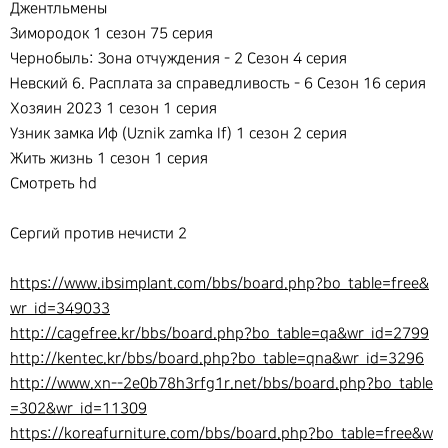
Джентльмены
Зимородок 1 сезон 75 серия
Чернобыль: Зона отчуждения - 2 Сезон 4 серия
Невский 6. Расплата за справедливость - 6 Сезон 16 серия
Хозяин 2023 1 сезон 1 серия
Узник замка Иф (Uznik zamka If) 1 сезон 2 серия
Жить жизнь 1 сезон 1 серия
Смотреть hd
Сергий против нечисти 2
https://www.ibsimplant.com/bbs/board.php?bo_table=free&
wr_id=349033
http://cagefree.kr/bbs/board.php?bo_table=qa&wr_id=2799
http://kentec.kr/bbs/board.php?bo_table=qna&wr_id=3296
http://www.xn--2e0b78h3rfg1r.net/bbs/board.php?bo_table
=302&wr_id=11309
https://koreafurniture.com/bbs/board.php?bo_table=free&w