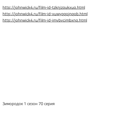
http://johnwick4.ru/film-id-tzknjzqukxuq.html
http://johnwick4.ru/film-id-xuwyqqojnqob.html
http://johnwick4.ru/film-id-imvbvcimbxnq.html
Зимородок 1 сезон 70 серия