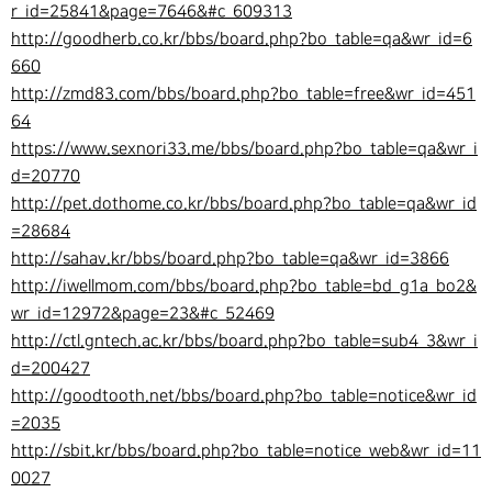
r_id=25841&page=7646&#c_609313
http://goodherb.co.kr/bbs/board.php?bo_table=qa&wr_id=6
660
http://zmd83.com/bbs/board.php?bo_table=free&wr_id=451
64
https://www.sexnori33.me/bbs/board.php?bo_table=qa&wr_i
d=20770
http://pet.dothome.co.kr/bbs/board.php?bo_table=qa&wr_id
=28684
http://sahav.kr/bbs/board.php?bo_table=qa&wr_id=3866
http://iwellmom.com/bbs/board.php?bo_table=bd_g1a_bo2&
wr_id=12972&page=23&#c_52469
http://ctl.gntech.ac.kr/bbs/board.php?bo_table=sub4_3&wr_i
d=200427
http://goodtooth.net/bbs/board.php?bo_table=notice&wr_id
=2035
http://sbit.kr/bbs/board.php?bo_table=notice_web&wr_id=11
0027