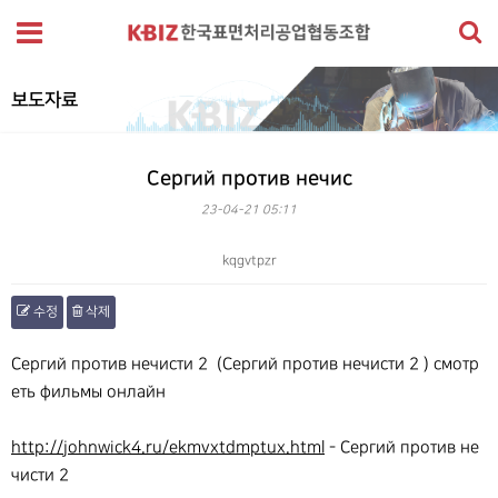
보도자료
Сергий против нечис
23-04-21 05:11
kqgvtpzr
수정
삭제
본문
Сергий против нечисти 2 (Сергий против нечисти 2 ) смотр
еть фильмы онлайн
http://johnwick4.ru/ekmvxtdmptux.html
- Сергий против не
чисти 2