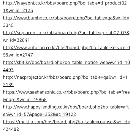
http://ivayabni.co.kr/bbs/board.php?bo_table=tl_product02_
1&wr_id=2125
http://www.bumhoco.kr/bbs/board.php?bo_table=qa&wr_id=
3345
http://supiacon.co.kr/bbs/board.php?bo_table=p_sub02_07&
wr_id=32841
http://www.autocon.co.kr/bbs/board.php?bo_table=service_0
5&wr_id=2747
http://sbit.kr/bbs/board.php?bo_table=notice_web&wr_id=10
4493
http://necprojector.kr/bbs/board.php?bo_table=qa&wr_id=1
2139
https://www.saehansonic.co.kr/bbs/board.php?bo_table=free
&pop=&wr_id=49868
http://www.happy-ending.co.kr/bbs/board.php?bo_table=aft
er&wr_id=57&page=352&#c_19122
https://multiiq.com/bbs/board.php?bo_table=counsel&wr_id=
424482