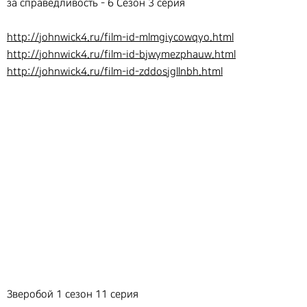
за справедливость - 6 Сезон 3 серия
http://johnwick4.ru/film-id-mlmgiycowqyo.html
http://johnwick4.ru/film-id-bjwymezphauw.html
http://johnwick4.ru/film-id-zddosjgllnbh.html
Зверобой 1 сезон 11 серия