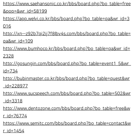
https://www.saehansonic.co.kr/bbs/board.php?bo_table=free
&pop=&wr_id=58199
https://app.welvi.co.kr/bbs/board.php?bo_table=qa&wr_id=3
016
http://xn--z92b7qi2ij7f8lbv4s.com/bbs/board.php?bo_table=
qa&wr_id=109
http://www.bumhoco.kr/bbs/board.php?bo_table=qa&wr_id=
2328
http://gosungin.com/bbs/board.php?bo_table=event1_5&wr_
id=734
http://bubinmaster.co.kr/bbs/board.php?bo_table=quest&wr
_id=228977
http://www.sucspeech.com/bbs/board.php?bo_table=502&wr
_id=3318
http://www.dentozone.com/bbs/board.php?bo_table=free&w
r_id=76774
https://www.semitc.com/bbs/board.php?bo_table=contact&w
r_id=1454