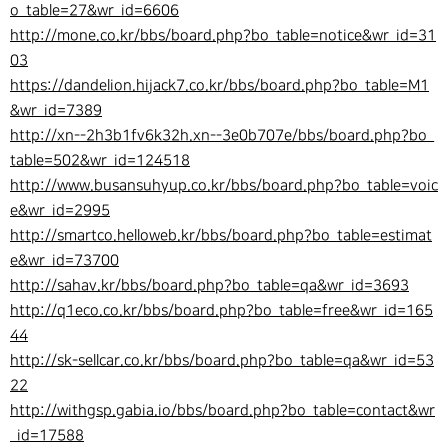
o_table=27&wr_id=6606
http://mone.co.kr/bbs/board.php?bo_table=notice&wr_id=31
03
https://dandelion.hijack7.co.kr/bbs/board.php?bo_table=M1
&wr_id=7389
http://xn--2h3b1fv6k32h.xn--3e0b707e/bbs/board.php?bo_
table=502&wr_id=124518
http://www.busansuhyup.co.kr/bbs/board.php?bo_table=voic
e&wr_id=2995
http://smartco.helloweb.kr/bbs/board.php?bo_table=estimat
e&wr_id=73700
http://sahav.kr/bbs/board.php?bo_table=qa&wr_id=3693
http://q1eco.co.kr/bbs/board.php?bo_table=free&wr_id=165
44
http://sk-sellcar.co.kr/bbs/board.php?bo_table=qa&wr_id=53
22
http://withgsp.gabia.io/bbs/board.php?bo_table=contact&wr
_id=17588