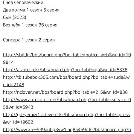
Гнев человеческий
Два холма 1 сезон 6 серия
Сын (2023)
Без тебя 1 сезон 36 серия
Сансара 1 сезон 2 серия
http://sbit.kr/bbs/board.php?bo_table=notice_web&wr_id=10
9814
http://asiatech.kr/bbs/board.php?bo_table=qa&wr_id=5336
http://tb.tubebox365.com/bbs/board.php?bo_table=suda&w
r_id=2148
http://nclover.net/bbs/board.php?bo_table=2_5&wr_id=838
http://www.autocon.co.kr/bbs/board.php?bo_table=service_0
5&wr_id=6943
http://gd-yemizi1.adevent.kr/bbs/board.php?bo_table=press
&wr_id=19602
http://www.xn--939au0g3vw1iaq8a469c.kr/bbs/board.php?b