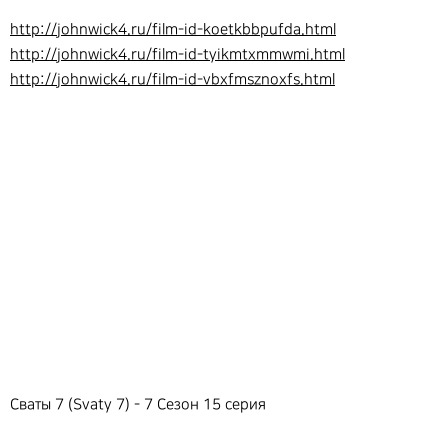
http://johnwick4.ru/film-id-koetkbbpufda.html
http://johnwick4.ru/film-id-tyikmtxmmwmi.html
http://johnwick4.ru/film-id-vbxfmsznoxfs.html
Сваты 7 (Svaty 7) - 7 Сезон 15 серия