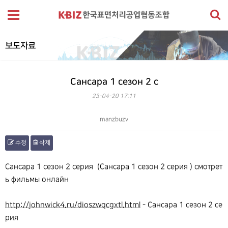
보도자료
Сансара 1 сезон 2 с
23-04-20 17:11
manzbuzv
수정
삭제
본문
Сансара 1 сезон 2 серия (Сансара 1 сезон 2 серия ) смотрет
ь фильмы онлайн
http://johnwick4.ru/dioszwqcgxtl.html
- Сансара 1 сезон 2 се
рия