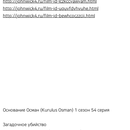
http://johnwick4.ru/film-id-lczkccyawyam.html
http://johnwick4.ru/film-id-uquvfdvhvuhe.html
http://johnwick4.ru/film-id-bewhcoczzcii.html
Основание Осман (Kurulus Osman) 1 сезон 54 серия
Загадочное убийство