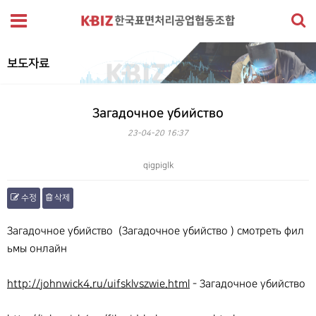
보도자료
Загадочное убийство
23-04-20 16:37
qigpiglk
수정
삭제
본문
Загадочное убийство (Загадочное убийство ) смотреть фил
ьмы онлайн
http://johnwick4.ru/uifsklvszwie.html
- Загадочное убийство