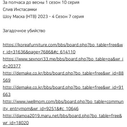
За полчаса до весны 1 сезон 10 серия
Слив Инстасамки
Шоу Маска (НТВ) 2023 - 4 Сезон 7 серия
Загадочное убийство
https://koreafurniture.com/bbs/board.php?bo_table=free&w
r_id=31636&page=7686&#c_614110
https://www.sexnori33.me/bbs/board.php?bo_table=qa&wr_i
d=20377
http://demake.co.kr/bbs/board.php?bo_table=free&wr_id=88
569
http://demake.co.kr/bbs/board.php?bo_table=free&wr_id=91
663
http://www.iwellmom.com/bbs/board.php?bo_table=commun
ity_entrymom&wr_id=9251&#c_10646
http://damoa2019.maru.net/bbs/board.php?bo_table=free&
wr_id=18020