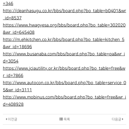
=346
http://cleanhasugu.co.kr/bbs/board.php?bo_table=b0401&wr
_id=8537
https://www.hwagyesa.org/bbs/board.php?bo_table=302020
&wr_id=645408
http://m.ehkitchen.co.kr/bbs/board.php?bo_table=kitchen_5
&wr_id=18696
http://www.busanaba.com/bbs/board.php?bo_table=qa&wr_i
d=3054
https://www.jciautility.or.kr/bbs/board.php?bo_table=free&w
r_id=7866
http://www.autocon.co.kr/bbs/board.php?bo_table=service_0
5&wr_id=3111
http://www.mobinus.com/bbs/board.php?bo_table=free&wr_i
d=408928
이전글
목록
다음글