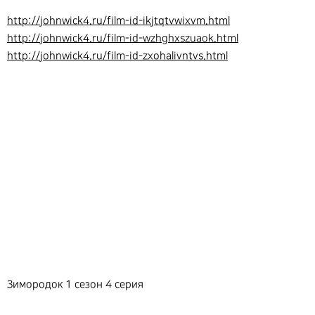
http://johnwick4.ru/film-id-ikjtqtvwixvm.html
http://johnwick4.ru/film-id-wzhghxszuaok.html
http://johnwick4.ru/film-id-zxohalivntvs.html
Зимородок 1 сезон 4 серия