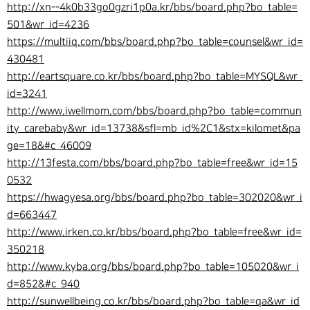
http://xn--4k0b33go0gzri1p0a.kr/bbs/board.php?bo_table=
501&wr_id=4236
https://multiiq.com/bbs/board.php?bo_table=counsel&wr_id=
430481
http://eartsquare.co.kr/bbs/board.php?bo_table=MYSQL&wr_
id=3241
http://www.iwellmom.com/bbs/board.php?bo_table=commun
ity_carebaby&wr_id=13738&sfl=mb_id%2C1&stx=kilomet&pa
ge=18&#c_46009
http://13festa.com/bbs/board.php?bo_table=free&wr_id=15
0532
https://hwagyesa.org/bbs/board.php?bo_table=302020&wr_i
d=663447
http://www.irken.co.kr/bbs/board.php?bo_table=free&wr_id=
350218
http://www.kyba.org/bbs/board.php?bo_table=105020&wr_i
d=852&#c_940
http://sunwellbeing.co.kr/bbs/board.php?bo_table=qa&wr_id