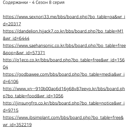
Содержанки - 4 Сезон 8 серия
https://www.sexnori33.me/bbs/board.php?bo_table=qa&wr_i
d=20317
https://dandelion.hijack7.co.kr/bbs/board.php?bo_table=M1
&wr_id=6444
https://www.saehansonic.co.kr/bbs/board.php?bo_table=free
&pop=&wr_id=57371
http://q1eco.co.kr/bbs/board.php?bo_table=free&wr_id=156
04
https://godbawee.com/bbs/board.php?bo_table=media&wr_i
d=6106
http://www.xn--910b00ao6d16g68v87eeyp.kr/bbs/board.ph
p?bo_table=food&wr_id=1056
http://jinsungfrp.co.kr/bbs/board.php?bo_table=notice&wr_i
d=9715
https://www.ibsimplant.com/bbs/board.php?bo_table=free&
wr_id=352219