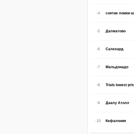
-4
снятие ломки н
-5
Далматово
-6
Салехард
-7
Мальдонадо
-8
Trials lowest pri
-9
Даалу Атолл
-10
Кефалония