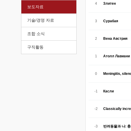
4
Злитен
보도자료
기술/경영 자료
3
Сурабая
조합 소식
2
Вена Австрия
구직활동
1
Атолл Лавиани
0
Meningitis, silen
-1
Касли
-2
Classically incr
-3
반려동물과 나: 