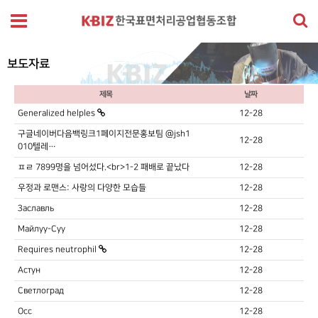
보도자료
제목
날짜
Generalized helples
12-28
구글네이버다음백링크1페이지전문홍보팀 @jsh1
12-28
010텔레…
ㅍㄹ 7899명을 넘어섰다.<br>1-2 패배로 끝났다
12-28
우정과 로맨스: 사랑의 다양한 모습들
12-28
Заславль
12-28
Майлуу-Суу
12-28
Requires neutrophil
12-28
Астун
12-28
Светлоград
12-28
Осс
12-28