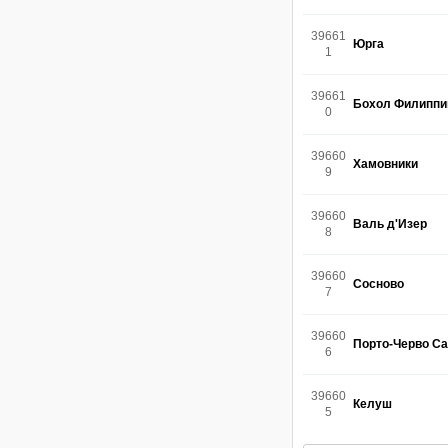
39661
Юрга
1
39661
Бохол Филипп
0
39660
Хамовники
9
39660
Валь д'Изер
8
39660
Сосново
7
39660
Порто-Черво С
6
39660
Келуш
5