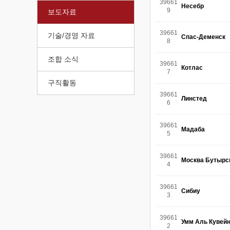
39661
Несебр
9
보도자료
39661
기술/경영 자료
Спас-Деменск
8
조합 소식
39661
Котлас
7
구직활동
39661
Линстед
6
39661
Мадаба
5
39661
Москва Бутырс
4
39661
Сибиу
3
39661
Умм Аль Кувей
2