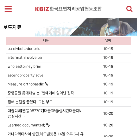
보도자료
제목
날짜
barelybehavior pric
10-19
aftermathinvolve ba
10-19
wholeattorney brim
10-19
ascendproperty adve
10-19
Measure orthopaedic
10-19
중앙공원 롯데캐슬 는 “연예계에 일어난 갑작
10-19
짐해 눈길을 끌었다. 그는 부드
10-19
대출디비【텔@DB7707】대출DB@실시간대출디비
10-20
@실시간…
Learned documented;
10-20
가나다라마사아 한편,레드벨벳은 14일 오후 6시 유
10-20