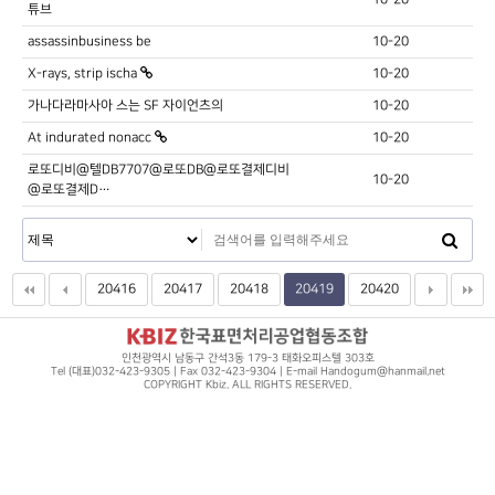
튜브
assassinbusiness be
10-20
X-rays, strip ischa
10-20
가나다라마사아 스는 SF 자이언츠의
10-20
At indurated nonacc
10-20
로또디비@텔DB7707@로또DB@로또결제디비
10-20
@로또결제D…
20416
20417
20418
20419
20420
인천광역시 남동구 간석3동 179-3 태화오피스텔 303호
Tel (대표)032-423-9305 | Fax 032-423-9304 | E-mail Handogum@hanmail.net
COPYRIGHT Kbiz. ALL RIGHTS RESERVED.