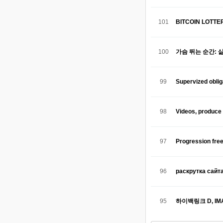
101
BITCOIN LOTTER
100
가슴 뛰는 순간: 
99
Supervized oblig
98
Videos, produce
97
Progression fr
96
раскрутка сайт
95
하이백링크 D, I