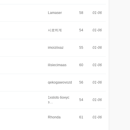
Lamaser
58
01-06
시로히게
54
01-06
imoiziixaz
55
01-06
ilisiecimaas
60
01-06
qekogawovozd
56
01-06
1xslots бонус
54
01-06
з…
Rhonda
61
01-06