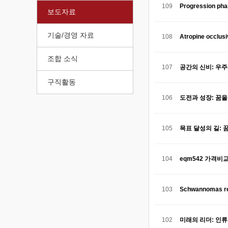
109
Progression ph
보도자료
기술/경영 자료
108
Atropine occlus
조합 소식
107
공간의 신비: 우
구직활동
106
도전과 성장: 꿈을
105
목표 달성의 길: 
104
eqm542 가격비교
103
Schwannomas r
102
미래의 리더: 인