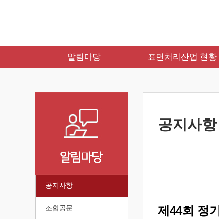
알림마당
표면처리산업 현황
공지사항
공지사항
조합공문
제44회 정