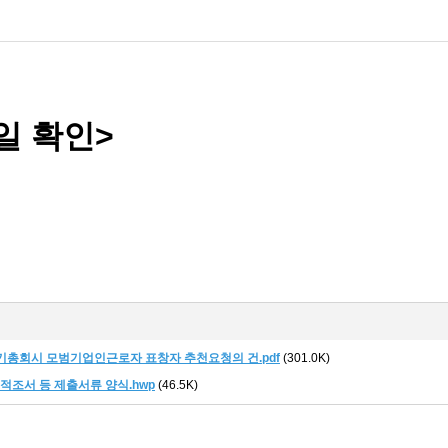
일 확인>
 정기총회시 모범기업인근로자 표창자 추천요청의 건.pdf
(301.0K)
_공적조서 등 제출서류 양식.hwp
(46.5K)